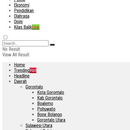
Ekonomi
Pendidikan
Olahraga
Opini
Kilas Balik
new
No Result
View All Result
Home
Trending
Hot
Headline
Daerah
Gorontalo
Kota Gorontalo
Kab Gorontalo
Boalemo
Pohuwato
Bone Bolango
Gorontalo Utara
Sulawesi Utara