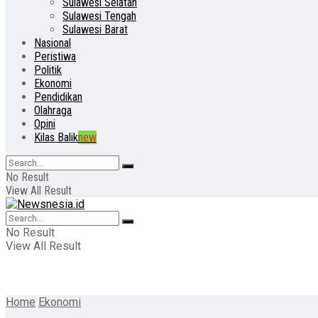
Sulawesi Selatan
Sulawesi Tengah
Sulawesi Barat
Nasional
Peristiwa
Politik
Ekonomi
Pendidikan
Olahraga
Opini
Kilas Balik
new
No Result
View All Result
No Result
View All Result
Home
Ekonomi