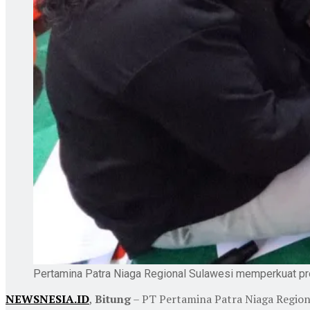
Pertamina Patra Niaga Regional Sulawesi memperkuat pr
NEWSNESIA.ID
,
Bitung
– PT Pertamina Patra Niaga Region