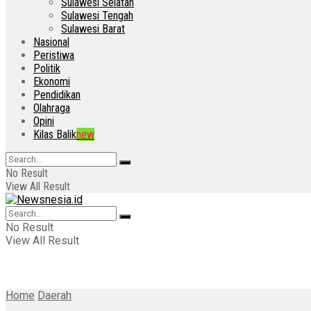
Sulawesi Selatan
Sulawesi Tengah
Sulawesi Barat
Nasional
Peristiwa
Politik
Ekonomi
Pendidikan
Olahraga
Opini
Kilas Balik
new
No Result
View All Result
No Result
View All Result
Home
Daerah