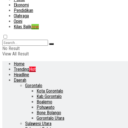
Ekonomi
Pendidikan
Olahraga
Opini
Kilas Balik
new
No Result
View All Result
Home
Trending
Hot
Headline
Daerah
Gorontalo
Kota Gorontalo
Kab Gorontalo
Boalemo
Pohuwato
Bone Bolango
Gorontalo Utara
Sulawesi Utara