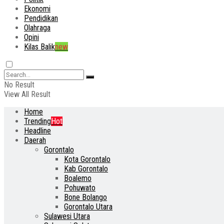
Ekonomi
Pendidikan
Olahraga
Opini
Kilas Balik
new
No Result
View All Result
Home
Trending
Hot
Headline
Daerah
Gorontalo
Kota Gorontalo
Kab Gorontalo
Boalemo
Pohuwato
Bone Bolango
Gorontalo Utara
Sulawesi Utara