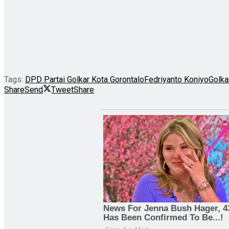
Tags:
DPD Partai Golkar Kota Gorontalo
Fedriyanto Koniyo
Golka
Share
Send
Tweet
Share