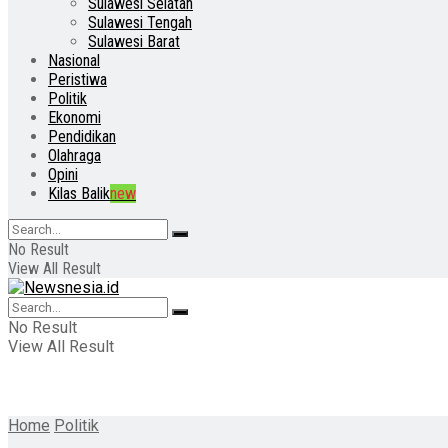
Sulawesi Selatan
Sulawesi Tengah
Sulawesi Barat
Nasional
Peristiwa
Politik
Ekonomi
Pendidikan
Olahraga
Opini
Kilas Balik
new
No Result
View All Result
No Result
View All Result
Home
Politik