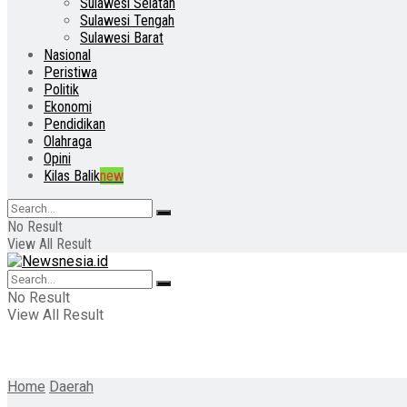
Sulawesi Selatan
Sulawesi Tengah
Sulawesi Barat
Nasional
Peristiwa
Politik
Ekonomi
Pendidikan
Olahraga
Opini
Kilas Balik
new
No Result
View All Result
No Result
View All Result
Home
Daerah