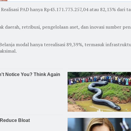
Realisasi PAD hanya Rp43.171.773.257,04 atau 82,13% dari tar
 daerah, retribusi, pengelolaan aset, dan inovasi sumber pend
. Belanja modal hanya terealisasi 89,39%, termasuk infrastrukt
aksimal.