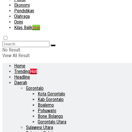
Ekonomi
Pendidikan
Olahraga
Opini
Kilas Balik
new
No Result
View All Result
Home
Trending
Hot
Headline
Daerah
Gorontalo
Kota Gorontalo
Kab Gorontalo
Boalemo
Pohuwato
Bone Bolango
Gorontalo Utara
Sulawesi Utara