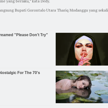
e yang berlaku,” kata Dedy.
i langsung Bupati Gorontalo Utara Thariq Modanggu yang se