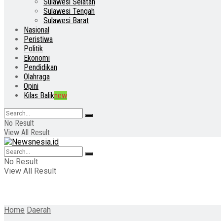
Sulawesi Selatan
Sulawesi Tengah
Sulawesi Barat
Nasional
Peristiwa
Politik
Ekonomi
Pendidikan
Olahraga
Opini
Kilas Balik
new
No Result
View All Result
No Result
View All Result
Home
Daerah