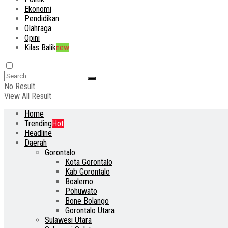
Ekonomi
Pendidikan
Olahraga
Opini
Kilas Balik
new
No Result
View All Result
Home
Trending
Hot
Headline
Daerah
Gorontalo
Kota Gorontalo
Kab Gorontalo
Boalemo
Pohuwato
Bone Bolango
Gorontalo Utara
Sulawesi Utara