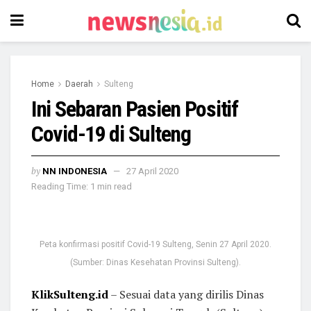
Home
Daerah
Sulteng
Ini Sebaran Pasien Positif
Covid-19 di Sulteng
by
NN INDONESIA
27 April 2020
Reading Time: 1 min read
Peta konfirmasi positif Covid-19 Sulteng, Senin 27 April 2020.
(Sumber: Dinas Kesehatan Provinsi Sulteng).
KlikSulteng.id
– Sesuai data yang dirilis Dinas