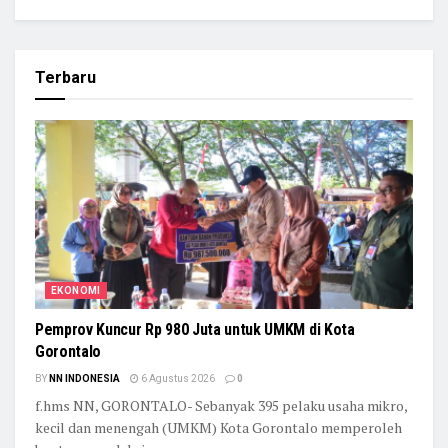
Terbaru
EKONOMI
Pemprov Kuncur Rp 980 Juta untuk UMKM di Kota
Gorontalo
BY
NN INDONESIA
6 Agustus 2026
0
f.hms NN, GORONTALO- Sebanyak 395 pelaku usaha mikro,
kecil dan menengah (UMKM) Kota Gorontalo memperoleh