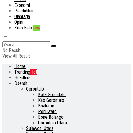
Ekonomi
Pendidikan
Olahraga
Opini
Kilas Balik
new
No Result
View All Result
Home
Trending
Hot
Headline
Daerah
Gorontalo
Kota Gorontalo
Kab Gorontalo
Boalemo
Pohuwato
Bone Bolango
Gorontalo Utara
Sulawesi Utara