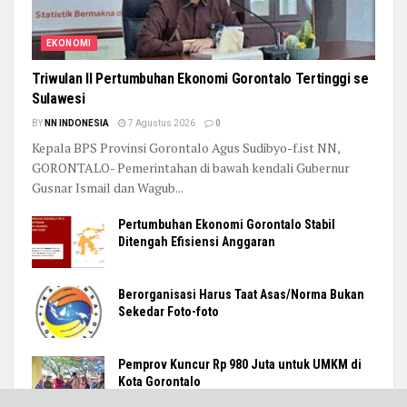
EKONOMI
Triwulan II Pertumbuhan Ekonomi Gorontalo Tertinggi se
Sulawesi
BY
NN INDONESIA
7 Agustus 2026
0
Kepala BPS Provinsi Gorontalo Agus Sudibyo-f.ist NN,
GORONTALO- Pemerintahan di bawah kendali Gubernur
Gusnar Ismail dan Wagub...
Pertumbuhan Ekonomi Gorontalo Stabil
Ditengah Efisiensi Anggaran
Berorganisasi Harus Taat Asas/Norma Bukan
Sekedar Foto-foto
Pemprov Kuncur Rp 980 Juta untuk UMKM di
Kota Gorontalo