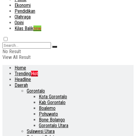
Ekonomi
Pendidikan
Olahraga
Opini
Kilas Balik
new
No Result
View All Result
Home
Trending
Hot
Headline
Daerah
Gorontalo
Kota Gorontalo
Kab Gorontalo
Boalemo
Pohuwato
Bone Bolango
Gorontalo Utara
Sulawesi Utara