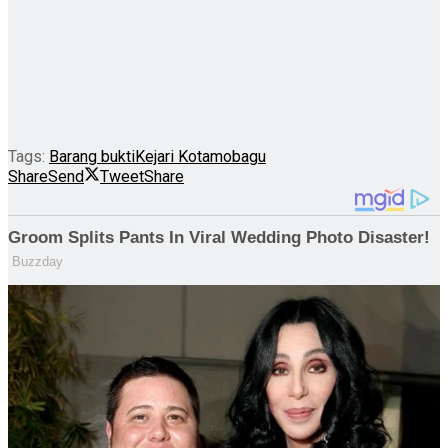
Tags:
Barang bukti
Kejari Kotamobagu
Share
Send
Tweet
Share