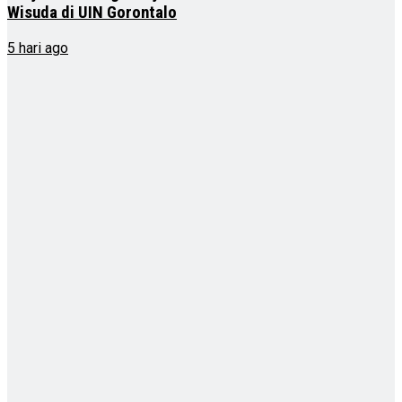
Wisuda di UIN Gorontalo
5 hari ago