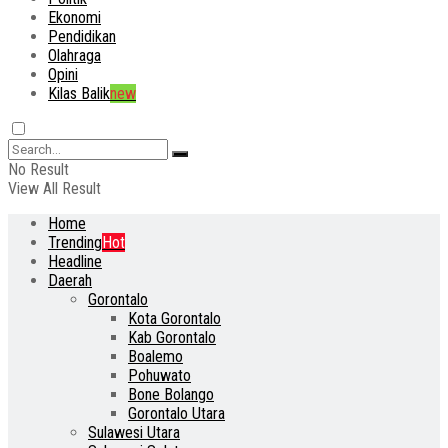
Ekonomi
Pendidikan
Olahraga
Opini
Kilas Balik
new
No Result
View All Result
Home
Trending
Hot
Headline
Daerah
Gorontalo
Kota Gorontalo
Kab Gorontalo
Boalemo
Pohuwato
Bone Bolango
Gorontalo Utara
Sulawesi Utara