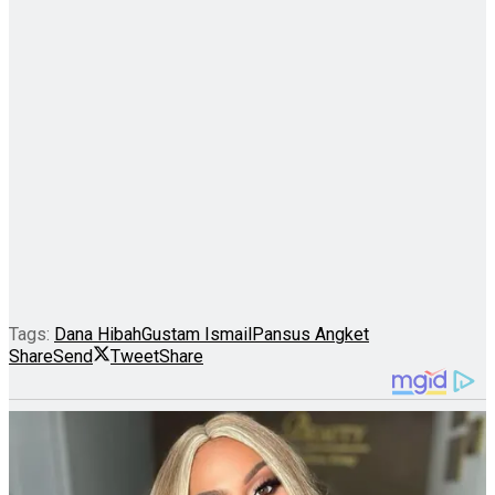
Tags:
Dana Hibah
Gustam Ismail
Pansus Angket
Share
Send
Tweet
Share