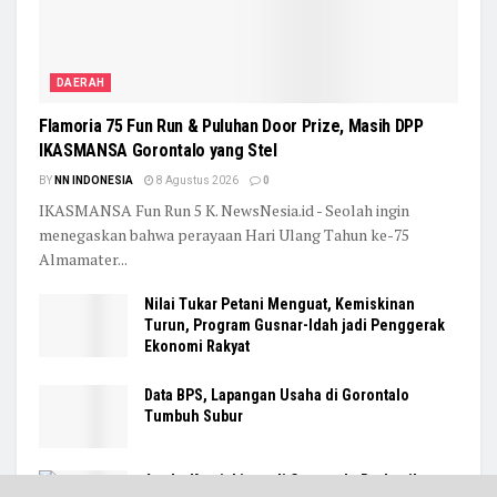
DAERAH
Flamoria 75 Fun Run & Puluhan Door Prize, Masih DPP
IKASMANSA Gorontalo yang Stel
BY
NN INDONESIA
8 Agustus 2026
0
IKASMANSA Fun Run 5 K. NewsNesia.id - Seolah ingin
menegaskan bahwa perayaan Hari Ulang Tahun ke-75
Almamater...
Nilai Tukar Petani Menguat, Kemiskinan
Turun, Program Gusnar-Idah jadi Penggerak
Ekonomi Rakyat
Data BPS, Lapangan Usaha di Gorontalo
Tumbuh Subur
Angka Kemiskinan di Gorontalo Berhasil