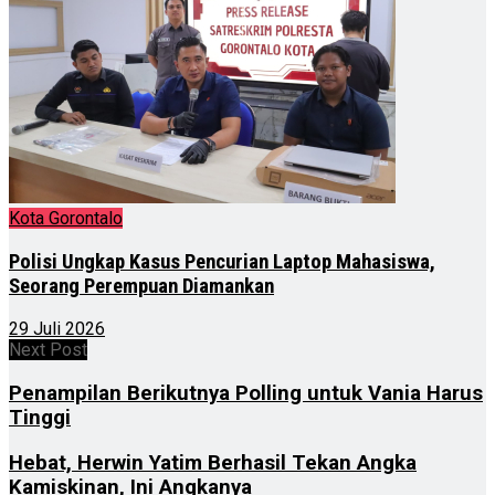
Kota Gorontalo
Polisi Ungkap Kasus Pencurian Laptop Mahasiswa,
Seorang Perempuan Diamankan
29 Juli 2026
Next Post
Penampilan Berikutnya Polling untuk Vania Harus
Tinggi
Hebat, Herwin Yatim Berhasil Tekan Angka
Kamiskinan, Ini Angkanya