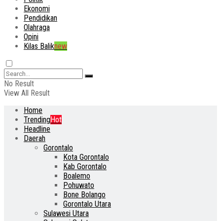
Ekonomi
Pendidikan
Olahraga
Opini
Kilas Balik
new
No Result
View All Result
Home
Trending
Hot
Headline
Daerah
Gorontalo
Kota Gorontalo
Kab Gorontalo
Boalemo
Pohuwato
Bone Bolango
Gorontalo Utara
Sulawesi Utara