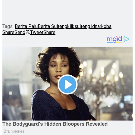
Tags:
Berita Palu
Berita Sulteng
kliksulteng.id
narkoba
Share
Send
Tweet
Share