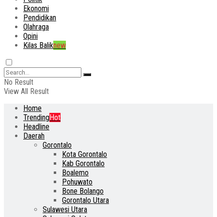
Ekonomi
Pendidikan
Olahraga
Opini
Kilas Balik
new
No Result
View All Result
Home
Trending
Hot
Headline
Daerah
Gorontalo
Kota Gorontalo
Kab Gorontalo
Boalemo
Pohuwato
Bone Bolango
Gorontalo Utara
Sulawesi Utara