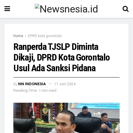
Home
DPRD kota gorontalo
Ranperda TJSLP Diminta
Dikaji, DPRD Kota Gorontalo
Usul Ada Sanksi Pidana
by
NN INDONESIA
11 Juni 2024
Reading Time: 1 min read