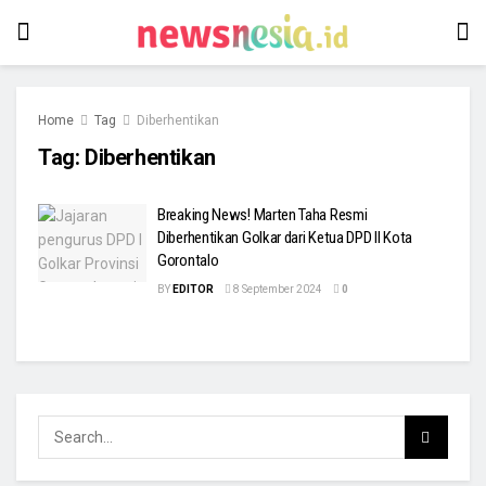
Home
Tag
Diberhentikan
Tag:
Diberhentikan
Breaking News! Marten Taha Resmi
Diberhentikan Golkar dari Ketua DPD II Kota
Gorontalo
BY
EDITOR
8 September 2024
0