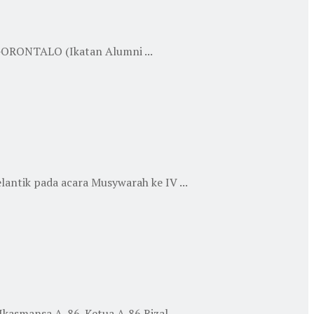
GORONTALO (Ikatan Alumni ...
ik pada acara Musywarah ke IV ...
smansa A. 86. Ketua A,86 Rizal ...