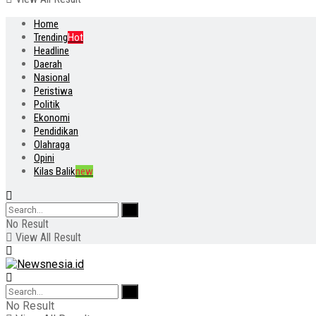
Home
Trending
Hot
Headline
Daerah
Nasional
Peristiwa
Politik
Ekonomi
Pendidikan
Olahraga
Opini
Kilas Balik
new
No Result
View All Result
No Result