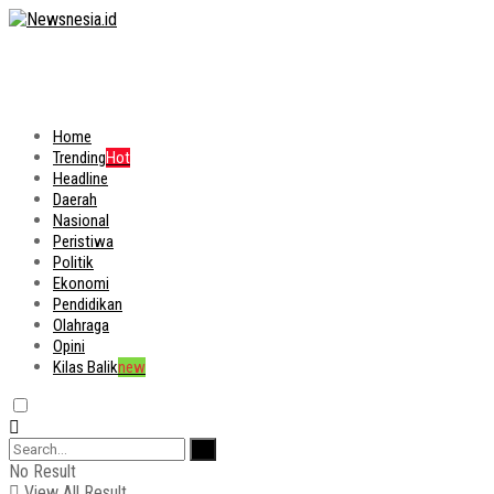
Home
Trending
Hot
Headline
Daerah
Nasional
Peristiwa
Politik
Ekonomi
Pendidikan
Olahraga
Opini
Kilas Balik
new
No Result
View All Result