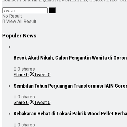
No Result
View All Result
Populer News
Besok Akad Nikah, Calon Pengantin Wanita di Goron
0 shares
Share
0
Tweet
0
Sembilan Tahun Perjuangan Transformasi IAIN Goro
0 shares
Share
0
Tweet
0
Kebakaran Hebat di Lokasi Pabrik Wood Pellet Berh
0 shares