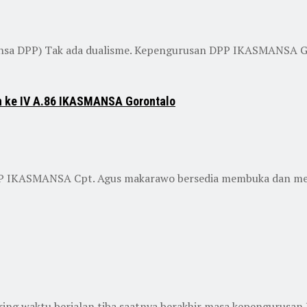
mansa DPP) Tak ada dualisme. Kepengurusan DPP IKASMANSA 
 ke IV A.86 IKASMANSA Gorontalo
ASMANSA Cpt. Agus makarawo bersedia membuka dan melant
waktu berjalan tiba saatnya berakhir masa kepengurusan Ika