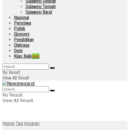
Sulawesi Selatan
Sulawesi Tengah
Sulawesi Barat
Nasional
Peristiwa
Politik
Ekonomi
Pendidikan
Olahraga
Opini
Kilas Balik
new
No Result
View All Result
No Result
View All Result
Home
Tag
Imigrari