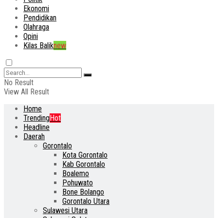
Ekonomi
Pendidikan
Olahraga
Opini
Kilas Balik
new
No Result
View All Result
Home
Trending
Hot
Headline
Daerah
Gorontalo
Kota Gorontalo
Kab Gorontalo
Boalemo
Pohuwato
Bone Bolango
Gorontalo Utara
Sulawesi Utara