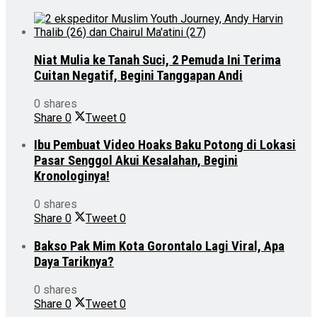
Niat Mulia ke Tanah Suci, 2 Pemuda Ini Terima
Cuitan Negatif, Begini Tanggapan Andi
0 shares
Share
0
Tweet
0
Ibu Pembuat Video Hoaks Baku Potong di Lokasi
Pasar Senggol Akui Kesalahan, Begini
Kronologinya!
0 shares
Share
0
Tweet
0
Bakso Pak Mim Kota Gorontalo Lagi Viral, Apa
Daya Tariknya?
0 shares
Share
0
Tweet
0