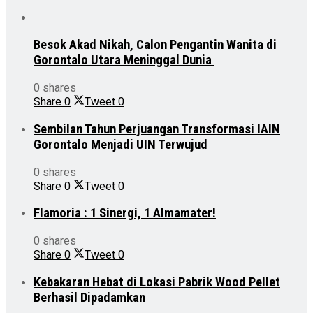
Besok Akad Nikah, Calon Pengantin Wanita di
Gorontalo Utara Meninggal Dunia
0 shares
Share
0
Tweet
0
Sembilan Tahun Perjuangan Transformasi IAIN
Gorontalo Menjadi UIN Terwujud
0 shares
Share
0
Tweet
0
Flamoria : 1 Sinergi, 1 Almamater!
0 shares
Share
0
Tweet
0
Kebakaran Hebat di Lokasi Pabrik Wood Pellet
Berhasil Dipadamkan