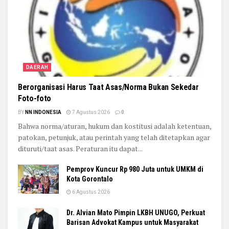
DAERAH
Berorganisasi Harus Taat Asas/Norma Bukan Sekedar
Foto-foto
BY
NN INDONESIA
7 Agustus 2026
0
Bahwa norma/aturan, hukum dan kostitusi adalah ketentuan,
patokan, petunjuk, atau perintah yang telah ditetapkan agar
dituruti/taat asas. Peraturan itu dapat...
Pemprov Kuncur Rp 980 Juta untuk UMKM di
Kota Gorontalo
6 Agustus 2026
Dr. Alvian Mato Pimpin LKBH UNUGO, Perkuat
Barisan Advokat Kampus untuk Masyarakat