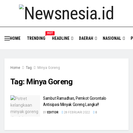
HOT
HOME
TRENDING
HEADLINE
DAERAH
NASIONAL
P
Home
Tag
Minya Goreng
Tag:
Minya Goreng
Sambut Ramadhan, Pemkot Gorontalo
Antisipasi Minyak Goreng Langka!!
BY
EDITOR
28 FEBRUARI 2022
0