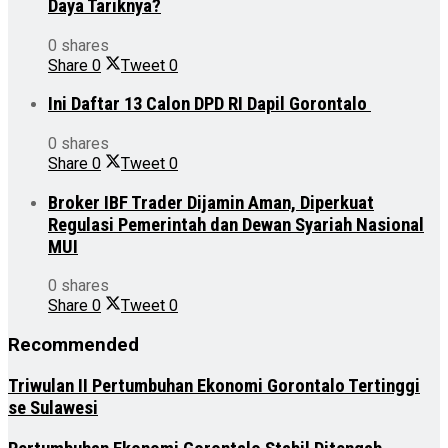
Daya Tariknya?
0 shares
Share
0
Tweet
0
Ini Daftar 13 Calon DPD RI Dapil Gorontalo
0 shares
Share
0
Tweet
0
Broker IBF Trader Dijamin Aman, Diperkuat
Regulasi Pemerintah dan Dewan Syariah Nasional
MUI
0 shares
Share
0
Tweet
0
Recommended
Triwulan II Pertumbuhan Ekonomi Gorontalo Tertinggi
se Sulawesi