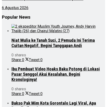
6 Agustus 2026
Popular News
Niat Mulia ke Tanah Suci, 2 Pemuda Ini Terima
Cuitan Negatif, Begini Tanggapan Andi
0 shares
Share
0
Tweet
0
Ibu Pembuat Video Hoaks Baku Potong di Lokasi
Pasar Senggol Akui Kesalahan, Begini
Kronologinya!
0 shares
Share
0
Tweet
0
Bakso Pak Mim Kota Gorontalo Lagi Viral, Apa