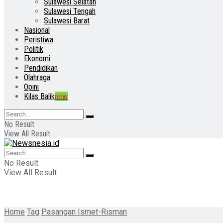
Sulawesi Selatan
Sulawesi Tengah
Sulawesi Barat
Nasional
Peristiwa
Politik
Ekonomi
Pendidikan
Olahraga
Opini
Kilas Balik
new
No Result
View All Result
No Result
View All Result
Home
Tag
Pasangan Ismet-Risman