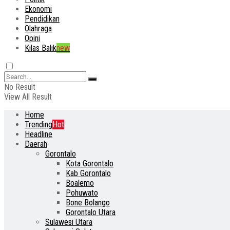
Ekonomi
Pendidikan
Olahraga
Opini
Kilas Balik
new
No Result
View All Result
Home
Trending
Hot
Headline
Daerah
Gorontalo
Kota Gorontalo
Kab Gorontalo
Boalemo
Pohuwato
Bone Bolango
Gorontalo Utara
Sulawesi Utara