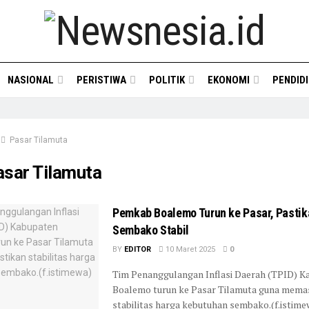
NASIONAL
PERISTIWA
POLITIK
EKONOMI
PENDID
Pasar Tilamuta
asar Tilamuta
Pemkab Boalemo Turun ke Pasar, Pastik
Sembako Stabil
BY
EDITOR
10 Maret 2025
0
Tim Penanggulangan Inflasi Daerah (TPID) K
Boalemo turun ke Pasar Tilamuta guna mema
stabilitas harga kebutuhan sembako.(f.istime