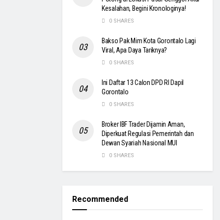
Kesalahan, Begini Kronologinya!
0 SHARES
Bakso Pak Mim Kota Gorontalo Lagi
Viral, Apa Daya Tariknya?
0 SHARES
Ini Daftar 13 Calon DPD RI Dapil
Gorontalo
0 SHARES
Broker IBF Trader Dijamin Aman,
Diperkuat Regulasi Pemerintah dan
Dewan Syariah Nasional MUI
0 SHARES
Recommended