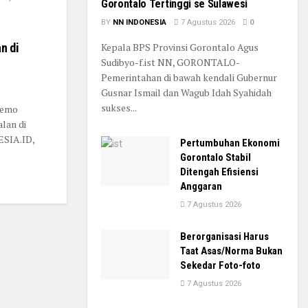
Gorontalo Tertinggi se Sulawesi
BY
NN INDONESIA
7 Agustus 2026
0
n di
Kepala BPS Provinsi Gorontalo Agus
Sudibyo-f.ist NN, GORONTALO-
Pemerintahan di bawah kendali Gubernur
Gusnar Ismail dan Wagub Idah Syahidah
sukses...
lemo
alan di
ESIA.ID,
Pertumbuhan Ekonomi
Gorontalo Stabil
Ditengah Efisiensi
Anggaran
7 Agustus 2026
Berorganisasi Harus
Taat Asas/Norma Bukan
Sekedar Foto-foto
7 Agustus 2026