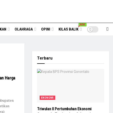
NEW
IKAN
OLAHRAGA
OPINI
KILAS BALIK
Terbaru
an Harga
EKONOMI
abupaten
stikan
Triwulan II Pertumbuhan Ekonomi
wa)