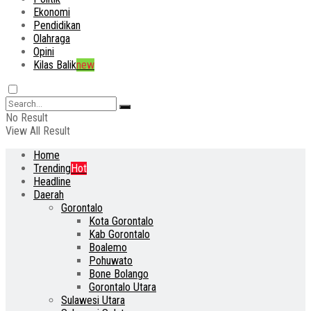
Ekonomi
Pendidikan
Olahraga
Opini
Kilas Balik
new
No Result
View All Result
Home
Trending
Hot
Headline
Daerah
Gorontalo
Kota Gorontalo
Kab Gorontalo
Boalemo
Pohuwato
Bone Bolango
Gorontalo Utara
Sulawesi Utara