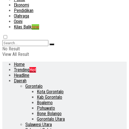
Ekonomi
Pendidikan
Olahraga
Opini
Kilas Balik
new
No Result
View All Result
Home
Trending
Hot
Headline
Daerah
Gorontalo
Kota Gorontalo
Kab Gorontalo
Boalemo
Pohuwato
Bone Bolango
Gorontalo Utara
Sulawesi Utara