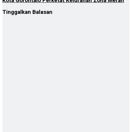
Kota Gorontalo Perketat Kelurahan Zona Merah
Tinggalkan Balasan