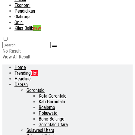
Ekonomi
Pendidikan
Olahraga
Opini
Kilas Balik
new
No Result
View All Result
Home
Trending
Hot
Headline
Daerah
Gorontalo
Kota Gorontalo
Kab Gorontalo
Boalemo
Pohuwato
Bone Bolango
Gorontalo Utara
Sulawesi Utara