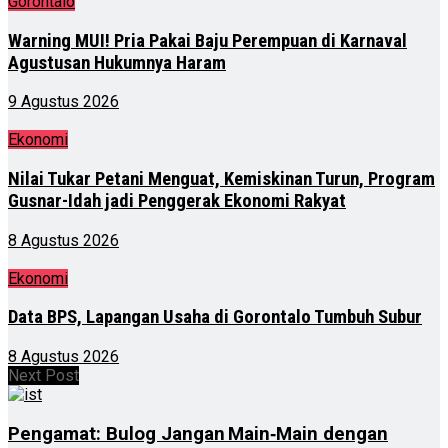
Gorontalo
Warning MUI! Pria Pakai Baju Perempuan di Karnaval
Agustusan Hukumnya Haram
9 Agustus 2026
Ekonomi
Nilai Tukar Petani Menguat, Kemiskinan Turun, Program
Gusnar-Idah jadi Penggerak Ekonomi Rakyat
8 Agustus 2026
Ekonomi
Data BPS, Lapangan Usaha di Gorontalo Tumbuh Subur
8 Agustus 2026
Next Post
Pengamat: Bulog Jangan Main‑Main dengan