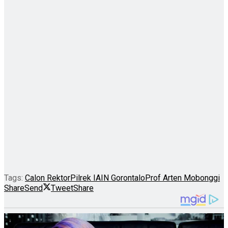
Tags:
Calon Rektor
Pilrek IAIN Gorontalo
Prof Arten Mobonggi
Share
Send
Tweet
Share