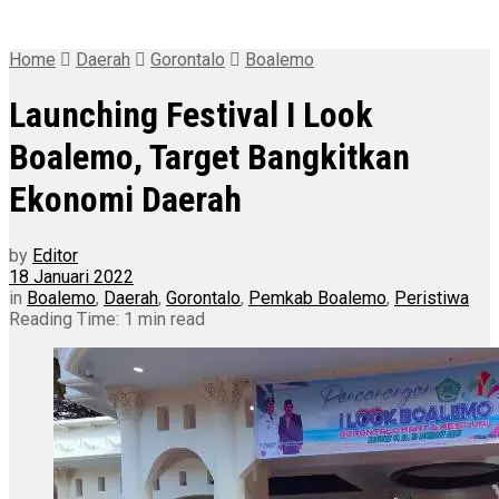
Home
Daerah
Gorontalo
Boalemo
Launching Festival I Look
Boalemo, Target Bangkitkan
Ekonomi Daerah
by
Editor
18 Januari 2022
in
Boalemo
,
Daerah
,
Gorontalo
,
Pemkab Boalemo
,
Peristiwa
Reading Time: 1 min read