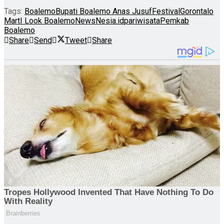
Tags:
Boalemo
Bupati Boalemo Anas Jusuf
Festival
Gorontalo
Mart
I Look Boalemo
NewsNesia.id
pariwisata
Pemkab
Boalemo
Share
Send
Tweet
Share