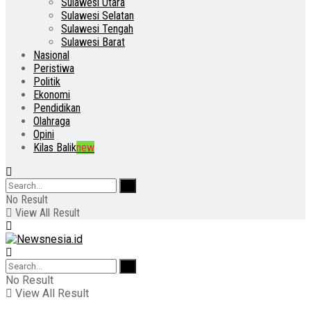
Sulawesi Utara
Sulawesi Selatan
Sulawesi Tengah
Sulawesi Barat
Nasional
Peristiwa
Politik
Ekonomi
Pendidikan
Olahraga
Opini
Kilas Balik
new
No Result
View All Result
No Result
View All Result