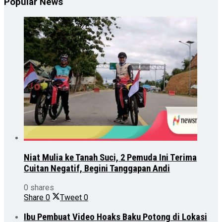
Popular News
Niat Mulia ke Tanah Suci, 2 Pemuda Ini Terima
Cuitan Negatif, Begini Tanggapan Andi
0 shares
Share
0
Tweet
0
Ibu Pembuat Video Hoaks Baku Potong di Lokasi