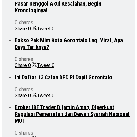
Pasar Senggol Akui Kesalahan, Begini
Kronologinya!
0 shares
Share
0
Tweet
0
Bakso Pak Mim Kota Gorontalo Lagi Viral, Apa
Daya Tariknya?
0 shares
Share
0
Tweet
0
Ini Daftar 13 Calon DPD RI Dapil Gorontalo
0 shares
Share
0
Tweet
0
Broker IBF Trader Dijamin Aman, Diperkuat
Regulasi Pemerintah dan Dewan Syariah Nasional
MUI
0 shares