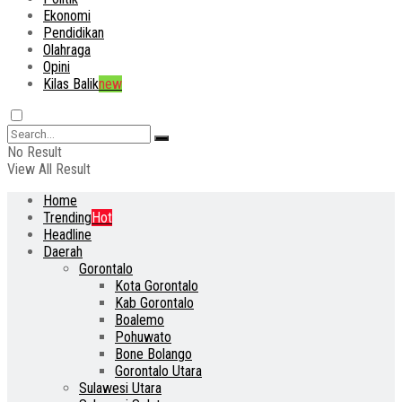
Ekonomi
Pendidikan
Olahraga
Opini
Kilas Balik
new
No Result
View All Result
Home
Trending
Hot
Headline
Daerah
Gorontalo
Kota Gorontalo
Kab Gorontalo
Boalemo
Pohuwato
Bone Bolango
Gorontalo Utara
Sulawesi Utara