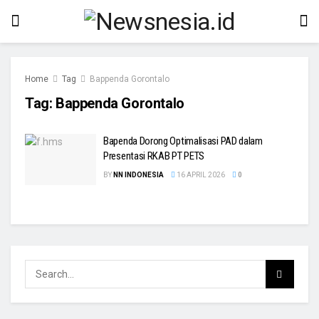
Home
Tag
Bappenda Gorontalo
Tag:
Bappenda Gorontalo
Bapenda Dorong Optimalisasi PAD dalam
Presentasi RKAB PT PETS
BY
NN INDONESIA
16 APRIL 2026
0