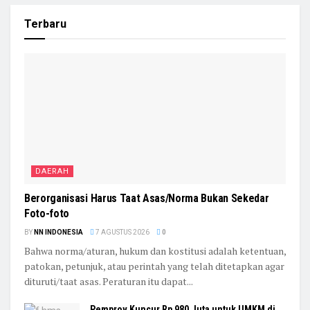
Terbaru
DAERAH
Berorganisasi Harus Taat Asas/Norma Bukan Sekedar
Foto-foto
BY
NN INDONESIA
7 AGUSTUS 2026
0
Bahwa norma/aturan, hukum dan kostitusi adalah ketentuan,
patokan, petunjuk, atau perintah yang telah ditetapkan agar
dituruti/taat asas. Peraturan itu dapat...
Pemprov Kuncur Rp 980 Juta untuk UMKM di