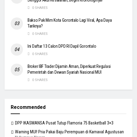
Senggol Akui Kesalahan, Begini Kronologinya!
0 SHARES
Bakso Pak Mim Kota Gorontalo Lagi Viral, Apa Daya
Tariknya?
0 SHARES
Ini Daftar 13 Calon DPD RI Dapil Gorontalo
0 SHARES
Broker IBF Trader Dijamin Aman, Diperkuat Regulasi
Pemerintah dan Dewan Syariah Nasional MUI
0 SHARES
Recommended
DPP IKASMANSA Pusat Tutup Flamoria 75 Basketball 3×3
Warning MUI! Pria Pakai Baju Perempuan di Karnaval Agustusan