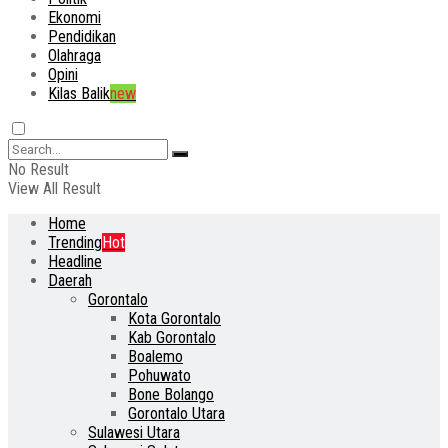
Ekonomi
Pendidikan
Olahraga
Opini
Kilas Balik
new
No Result
View All Result
Home
Trending
Hot
Headline
Daerah
Gorontalo
Kota Gorontalo
Kab Gorontalo
Boalemo
Pohuwato
Bone Bolango
Gorontalo Utara
Sulawesi Utara