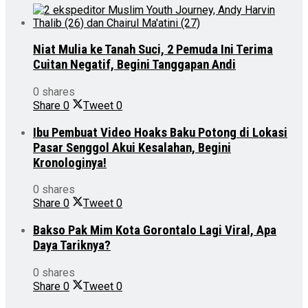
Niat Mulia ke Tanah Suci, 2 Pemuda Ini Terima
Cuitan Negatif, Begini Tanggapan Andi
0 shares
Share
0
Tweet
0
Ibu Pembuat Video Hoaks Baku Potong di Lokasi
Pasar Senggol Akui Kesalahan, Begini
Kronologinya!
0 shares
Share
0
Tweet
0
Bakso Pak Mim Kota Gorontalo Lagi Viral, Apa
Daya Tariknya?
0 shares
Share
0
Tweet
0