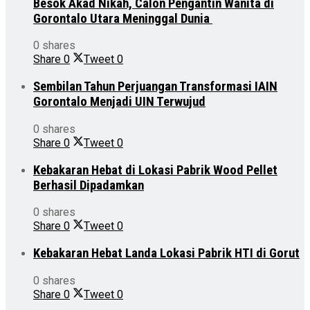
Besok Akad Nikah, Calon Pengantin Wanita di
Gorontalo Utara Meninggal Dunia
0 shares
Share
0
Tweet
0
Sembilan Tahun Perjuangan Transformasi IAIN
Gorontalo Menjadi UIN Terwujud
0 shares
Share
0
Tweet
0
Kebakaran Hebat di Lokasi Pabrik Wood Pellet
Berhasil Dipadamkan
0 shares
Share
0
Tweet
0
Kebakaran Hebat Landa Lokasi Pabrik HTI di Gorut
0 shares
Share
0
Tweet
0