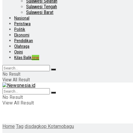
Sulawesi Selatan
Sulawesi Tengah
Sulawesi Barat
Nasional
Peristiwa
Politik
Ekonomi
Pendidikan
Olahraga
Opini
Kilas Balik
new
No Result
View All Result
No Result
View All Result
Home
Tag
disdagkop Kotamobagu