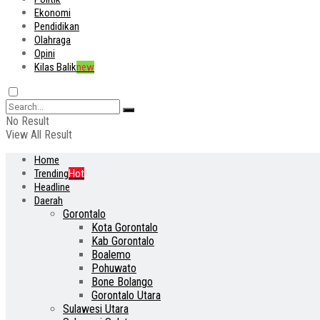
Ekonomi
Pendidikan
Olahraga
Opini
Kilas Balik
new
No Result
View All Result
Home
Trending
Hot
Headline
Daerah
Gorontalo
Kota Gorontalo
Kab Gorontalo
Boalemo
Pohuwato
Bone Bolango
Gorontalo Utara
Sulawesi Utara