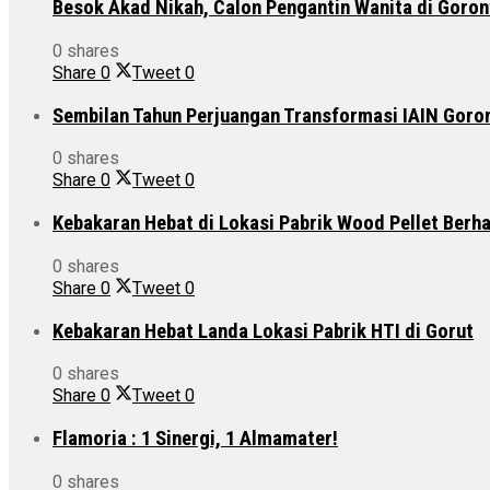
Besok Akad Nikah, Calon Pengantin Wanita di Goron
0 shares
Share
0
Tweet
0
Sembilan Tahun Perjuangan Transformasi IAIN Goro
0 shares
Share
0
Tweet
0
Kebakaran Hebat di Lokasi Pabrik Wood Pellet Berh
0 shares
Share
0
Tweet
0
Kebakaran Hebat Landa Lokasi Pabrik HTI di Gorut
0 shares
Share
0
Tweet
0
Flamoria : 1 Sinergi, 1 Almamater!
0 shares