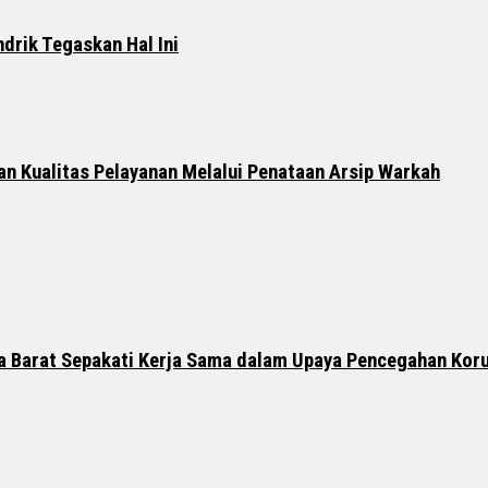
ndrik Tegaskan Hal Ini
n Kualitas Pelayanan Melalui Penataan Arsip Warkah
 Barat Sepakati Kerja Sama dalam Upaya Pencegahan Koru