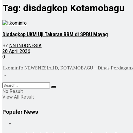
Tag:
disdagkop Kotamobagu
Disdagkop UKM Uji Takaran BBM di SPBU Moyag
BY
NN INDONESIA
28 April 2026
0
f.kominfo NEWSNESIA.ID, KOTAMOBAGU – Dinas Perdagangan
...
No Result
View All Result
Populer News