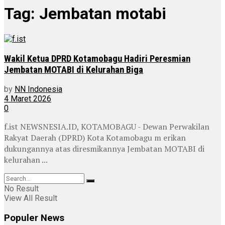
Tag:
Jembatan motabi
Wakil Ketua DPRD Kotamobagu Hadiri Peresmian
Jembatan MOTABI di Kelurahan Biga
by
NN Indonesia
4 Maret 2026
0
f.ist NEWSNESIA.ID, KOTAMOBAGU - Dewan Perwakilan
Rakyat Daerah (DPRD) Kota Kotamobagu m erikan
dukungannya atas diresmikannya Jembatan MOTABI di
kelurahan ...
No Result
View All Result
Populer News