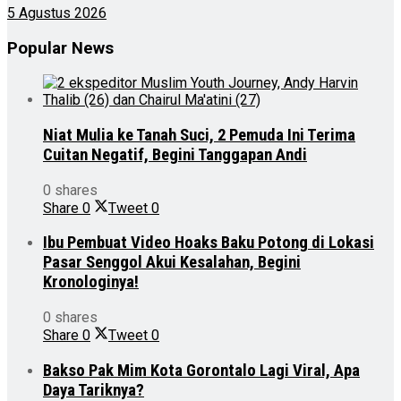
5 Agustus 2026
Popular News
Niat Mulia ke Tanah Suci, 2 Pemuda Ini Terima
Cuitan Negatif, Begini Tanggapan Andi
0 shares
Share
0
Tweet
0
Ibu Pembuat Video Hoaks Baku Potong di Lokasi
Pasar Senggol Akui Kesalahan, Begini
Kronologinya!
0 shares
Share
0
Tweet
0
Bakso Pak Mim Kota Gorontalo Lagi Viral, Apa
Daya Tariknya?