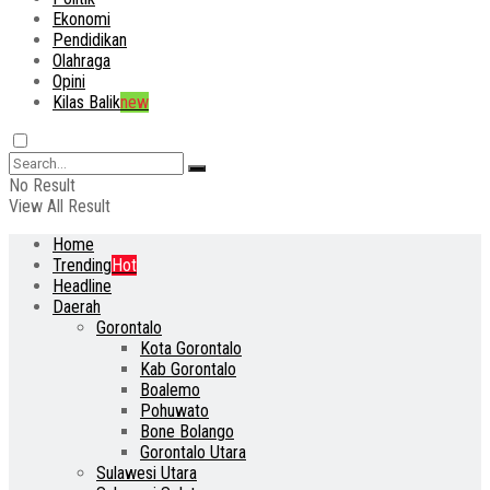
Ekonomi
Pendidikan
Olahraga
Opini
Kilas Balik
new
No Result
View All Result
Home
Trending
Hot
Headline
Daerah
Gorontalo
Kota Gorontalo
Kab Gorontalo
Boalemo
Pohuwato
Bone Bolango
Gorontalo Utara
Sulawesi Utara