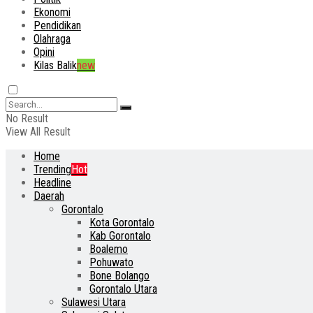
Ekonomi
Pendidikan
Olahraga
Opini
Kilas Balik
new
No Result
View All Result
Home
Trending
Hot
Headline
Daerah
Gorontalo
Kota Gorontalo
Kab Gorontalo
Boalemo
Pohuwato
Bone Bolango
Gorontalo Utara
Sulawesi Utara