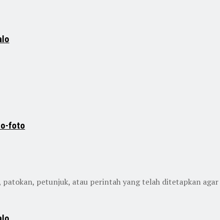
alo
to-foto
atokan, petunjuk, atau perintah yang telah ditetapkan agar di
alo