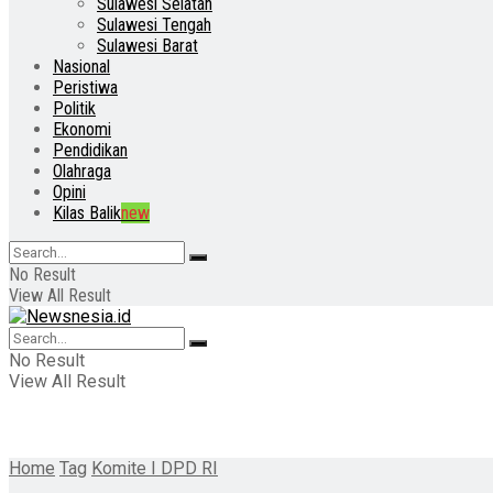
Sulawesi Selatan
Sulawesi Tengah
Sulawesi Barat
Nasional
Peristiwa
Politik
Ekonomi
Pendidikan
Olahraga
Opini
Kilas Balik
new
No Result
View All Result
No Result
View All Result
Home
Tag
Komite I DPD RI