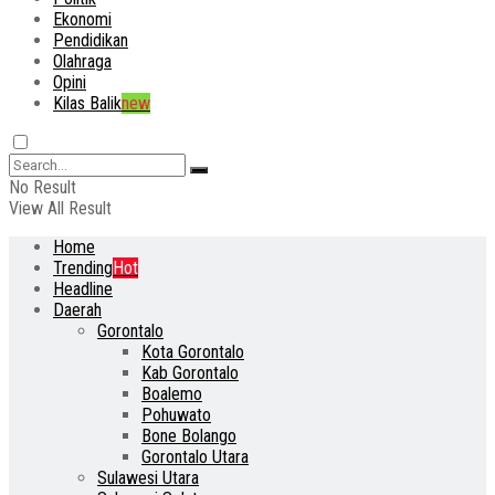
Ekonomi
Pendidikan
Olahraga
Opini
Kilas Balik
new
No Result
View All Result
Home
Trending
Hot
Headline
Daerah
Gorontalo
Kota Gorontalo
Kab Gorontalo
Boalemo
Pohuwato
Bone Bolango
Gorontalo Utara
Sulawesi Utara