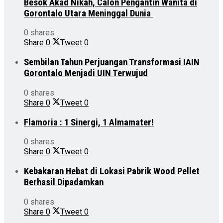
Besok Akad Nikah, Calon Pengantin Wanita di
Gorontalo Utara Meninggal Dunia
0 shares
Share
0
Tweet
0
Sembilan Tahun Perjuangan Transformasi IAIN
Gorontalo Menjadi UIN Terwujud
0 shares
Share
0
Tweet
0
Flamoria : 1 Sinergi, 1 Almamater!
0 shares
Share
0
Tweet
0
Kebakaran Hebat di Lokasi Pabrik Wood Pellet
Berhasil Dipadamkan
0 shares
Share
0
Tweet
0