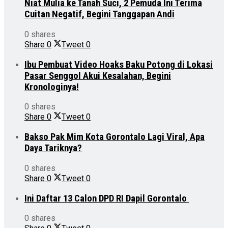
Niat Mulia ke Tanah Suci, 2 Pemuda Ini Terima
Cuitan Negatif, Begini Tanggapan Andi
0 shares
Share
0
Tweet
0
Ibu Pembuat Video Hoaks Baku Potong di Lokasi
Pasar Senggol Akui Kesalahan, Begini
Kronologinya!
0 shares
Share
0
Tweet
0
Bakso Pak Mim Kota Gorontalo Lagi Viral, Apa
Daya Tariknya?
0 shares
Share
0
Tweet
0
Ini Daftar 13 Calon DPD RI Dapil Gorontalo
0 shares