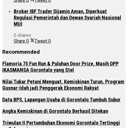
Share
0
Tweet
0
Broker IBF Trader Dijamin Aman, Diperkuat
Regulasi Pemerintah dan Dewan Syariah Nasional
MUI
0 shares
Share
0
Tweet
0
Recommended
Flamoria 75 Fun Run & Puluhan Door Prize, Masih DPP
IKASMANSA Gorontalo yang Stel
Nilai Tukar Petani Menguat, Kemiskinan Turun, Program
Gusnar-Idah jadi Penggerak Ekonomi Rakyat
Data BPS, Lapangan Usaha di Gorontalo Tumbuh Subur
Angka Kemiskinan di Gorontalo Berhasil Ditekan
Triwulan II Pertumbuhan Ekonomi Gorontalo Tertinggi