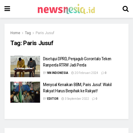
Home
Tag
Paris Jusuf
Tag:
Paris Jusuf
Disetujui DPRD, Penjagub Gorontalo Teken
Ranperda RTRW Jadi Perda
BY
NN INDONESIA
20 Februari 2024
0
Menyoal Kenaikan BBM, Paris Jusuf: Wakil
Rakyat Harus Berpihak ke Rakyat!
BY
EDITOR
3 September 2022
0