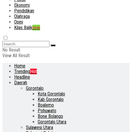
Ekonomi
Pendidikan
Olahraga
Opini
Kilas Balik
new
No Result
View All Result
Home
Trending
Hot
Headline
Daerah
Gorontalo
Kota Gorontalo
Kab Gorontalo
Boalemo
Pohuwato
Bone Bolango
Gorontalo Utara
Sulawesi Utara