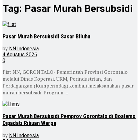
Tag:
Pasar Murah Bersubsidi
Pasar Murah Bersubsidi Sasar Biluhu
by
NN Indonesia
4 Agustus 2026
0
f.ist NN, GORONTALO- Pemerintah Provinsi Gorontalo
melalui Dinas Koperasi, UKM, Perindustrian, dan
Perdagangan (Kumperindag) kembali melaksanakan pasar
murah bersubsidi. Program ...
Pasar Murah Bersubsidi Pemprov Gorontalo di Boalemo
Dipadati Ribuan Warga
by
NN Indonesia