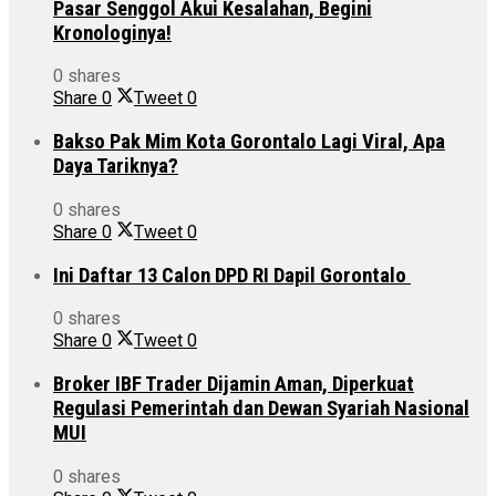
Pasar Senggol Akui Kesalahan, Begini
Kronologinya!
0 shares
Share
0
Tweet
0
Bakso Pak Mim Kota Gorontalo Lagi Viral, Apa
Daya Tariknya?
0 shares
Share
0
Tweet
0
Ini Daftar 13 Calon DPD RI Dapil Gorontalo
0 shares
Share
0
Tweet
0
Broker IBF Trader Dijamin Aman, Diperkuat
Regulasi Pemerintah dan Dewan Syariah Nasional
MUI
0 shares