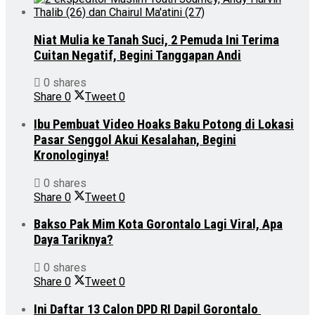
Niat Mulia ke Tanah Suci, 2 Pemuda Ini Terima
Cuitan Negatif, Begini Tanggapan Andi
0 shares
Share
0
Tweet
0
Ibu Pembuat Video Hoaks Baku Potong di Lokasi
Pasar Senggol Akui Kesalahan, Begini
Kronologinya!
0 shares
Share
0
Tweet
0
Bakso Pak Mim Kota Gorontalo Lagi Viral, Apa
Daya Tariknya?
0 shares
Share
0
Tweet
0
Ini Daftar 13 Calon DPD RI Dapil Gorontalo