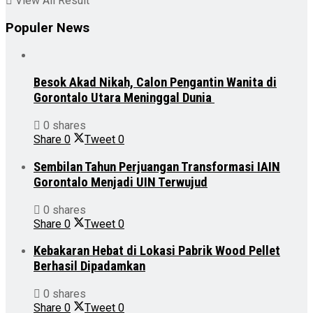
View All Result
Populer News
Besok Akad Nikah, Calon Pengantin Wanita di
Gorontalo Utara Meninggal Dunia
0 shares
Share
0
Tweet
0
Sembilan Tahun Perjuangan Transformasi IAIN
Gorontalo Menjadi UIN Terwujud
0 shares
Share
0
Tweet
0
Kebakaran Hebat di Lokasi Pabrik Wood Pellet
Berhasil Dipadamkan
0 shares
Share
0
Tweet
0