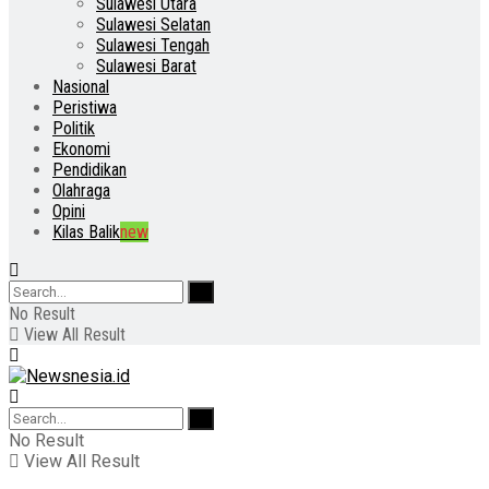
Sulawesi Utara
Sulawesi Selatan
Sulawesi Tengah
Sulawesi Barat
Nasional
Peristiwa
Politik
Ekonomi
Pendidikan
Olahraga
Opini
Kilas Balik
new
No Result
View All Result
No Result
View All Result