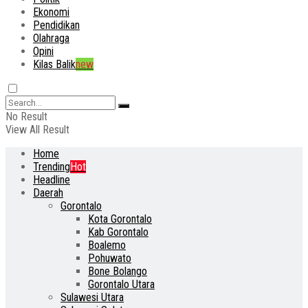
Ekonomi
Pendidikan
Olahraga
Opini
Kilas Balik
new
No Result
View All Result
Home
Trending
Hot
Headline
Daerah
Gorontalo
Kota Gorontalo
Kab Gorontalo
Boalemo
Pohuwato
Bone Bolango
Gorontalo Utara
Sulawesi Utara