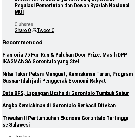
Regulasi Pemerintah dan Dewan Syariah Nasional
MUI
0 shares
Share
0
Tweet
0
Recommended
Flamoria 75 Fun Run & Puluhan Door Prize, Masih DPP
IKASMANSA Gorontalo yang Stel
Nilai Tukar Petani Menguat, Kemiskinan Turun, Program
Gusnar-Idah jadi Penggerak Ekonomi Rakyat
Data BPS, Lapangan Usaha di Gorontalo Tumbuh Subur
Angka Kemiskinan di Gorontalo Berhasil Ditekan
Triwulan II Pertumbuhan Ekonomi Gorontalo Tertinggi
se Sulawesi
Tentang