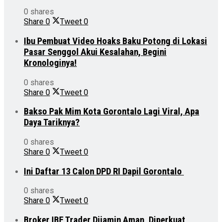
0 shares
Share
0
Tweet
0
Ibu Pembuat Video Hoaks Baku Potong di Lokasi
Pasar Senggol Akui Kesalahan, Begini
Kronologinya!
0 shares
Share
0
Tweet
0
Bakso Pak Mim Kota Gorontalo Lagi Viral, Apa
Daya Tariknya?
0 shares
Share
0
Tweet
0
Ini Daftar 13 Calon DPD RI Dapil Gorontalo
0 shares
Share
0
Tweet
0
Broker IBF Trader Dijamin Aman, Diperkuat