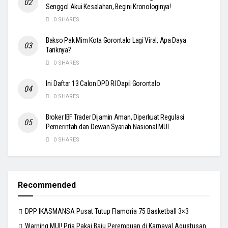
Senggol Akui Kesalahan, Begini Kronologinya!
0 SHARES
Bakso Pak Mim Kota Gorontalo Lagi Viral, Apa Daya
Tariknya?
0 SHARES
Ini Daftar 13 Calon DPD RI Dapil Gorontalo
0 SHARES
Broker IBF Trader Dijamin Aman, Diperkuat Regulasi
Pemerintah dan Dewan Syariah Nasional MUI
0 SHARES
Recommended
DPP IKASMANSA Pusat Tutup Flamoria 75 Basketball 3×3
Warning MUI! Pria Pakai Baju Perempuan di Karnaval Agustusan