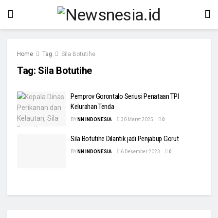
Home
Tag
Sila Botutihe
Tag:
Sila Botutihe
Pemprov Gorontalo Seriusi Penataan TPI
Kelurahan Tenda
BY
NN INDONESIA
30 Maret 2025
0
Sila Botutihe Dilantik jadi Penjabup Gorut
BY
NN INDONESIA
6 Desember 2023
0