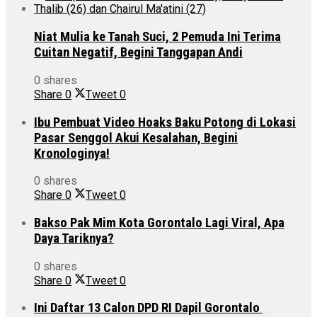
Niat Mulia ke Tanah Suci, 2 Pemuda Ini Terima
Cuitan Negatif, Begini Tanggapan Andi
0 shares
Share
0
Tweet
0
Ibu Pembuat Video Hoaks Baku Potong di Lokasi
Pasar Senggol Akui Kesalahan, Begini
Kronologinya!
0 shares
Share
0
Tweet
0
Bakso Pak Mim Kota Gorontalo Lagi Viral, Apa
Daya Tariknya?
0 shares
Share
0
Tweet
0
Ini Daftar 13 Calon DPD RI Dapil Gorontalo