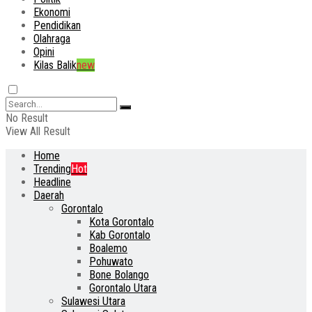
Ekonomi
Pendidikan
Olahraga
Opini
Kilas Balik
new
No Result
View All Result
Home
Trending
Hot
Headline
Daerah
Gorontalo
Kota Gorontalo
Kab Gorontalo
Boalemo
Pohuwato
Bone Bolango
Gorontalo Utara
Sulawesi Utara