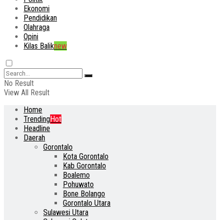
Ekonomi
Pendidikan
Olahraga
Opini
Kilas Balik
new
No Result
View All Result
Home
Trending
Hot
Headline
Daerah
Gorontalo
Kota Gorontalo
Kab Gorontalo
Boalemo
Pohuwato
Bone Bolango
Gorontalo Utara
Sulawesi Utara