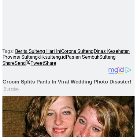
Tags:
Berita Sulteng Hari Ini
Corona Sulteng
Dinas Kesehatan
Provinsi Sulteng
kliksulteng.id
Pasien Sembuh
Sulteng
Share
Send
Tweet
Share