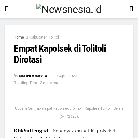
Home
Kabupaten Tolitoli
Empat Kapolsek di Tolitoli
Dirotasi
by
NN INDONESIA
7 April 2020
Reading Time: 2 mins read
Upcara Sertijab empat Kapolsek dipimpin Kapolres Tolitoli, Senin
(6/4/2020).
KlikSulteng.id
– Sebanyak empat Kapolsek di