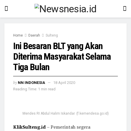
Home
Daerah
Sulteng
Ini Besaran BLT yang Akan
Diterima Masyarakat Selama
Tiga Bulan
by
NN INDONESIA
18 April 2020
Reading Time: 1 min read
Mendes RI Abdul Halim Iskandar. (f.kemendesa.go.id)
KlikSulteng.id
– Pemerintah segera