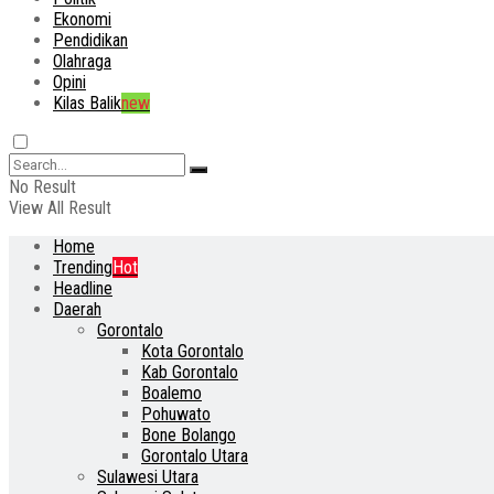
Ekonomi
Pendidikan
Olahraga
Opini
Kilas Balik
new
No Result
View All Result
Home
Trending
Hot
Headline
Daerah
Gorontalo
Kota Gorontalo
Kab Gorontalo
Boalemo
Pohuwato
Bone Bolango
Gorontalo Utara
Sulawesi Utara