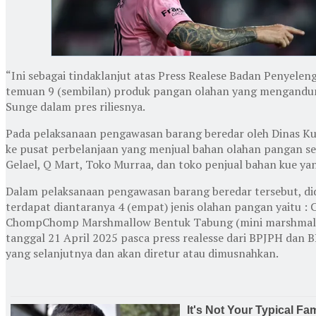
“Ini sebagai tindaklanjut atas Press Realese Badan Penyelen
temuan 9 (sembilan) produk pangan olahan yang mengandung
Sunge dalam pres riliesnya.
Pada pelaksanaan pengawasan barang beredar oleh Dinas Kum
ke pusat perbelanjaan yang menjual bahan olahan pangan sep
Gelael, Q Mart, Toko Murraa, dan toko penjual bahan kue ya
Dalam pelaksanaan pengawasan barang beredar tersebut, di
terdapat diantaranya 4 (empat) jenis olahan pangan yait
ChompChomp Marshmallow Bentuk Tabung (mini marshmallow)
tanggal 21 April 2025 pasca press realesse dari BPJPH dan
yang selanjutnya dan akan diretur atau dimusnahkan.