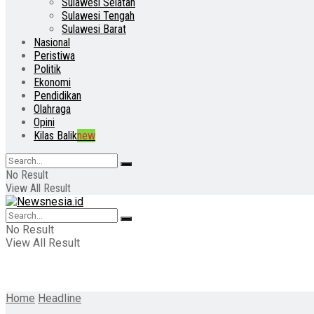
Sulawesi Selatan
Sulawesi Tengah
Sulawesi Barat
Nasional
Peristiwa
Politik
Ekonomi
Pendidikan
Olahraga
Opini
Kilas Balik
new
No Result
View All Result
No Result
View All Result
Home
Headline