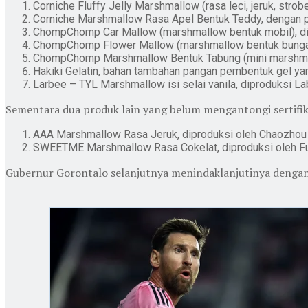
Corniche Fluffy Jelly Marshmallow (rasa leci, jeruk, stro
Corniche Marshmallow Rasa Apel Bentuk Teddy, dengan 
ChompChomp Car Mallow (marshmallow bentuk mobil), dipr
ChompChomp Flower Mallow (marshmallow bentuk bunga)
ChompChomp Marshmallow Bentuk Tabung (mini marshmal
Hakiki Gelatin, bahan tambahan pangan pembentuk gel yan
Larbee – TYL Marshmallow isi selai vanila, diproduksi Labi
Sementara dua produk lain yang belum mengantongi sertifika
AAA Marshmallow Rasa Jeruk, diproduksi oleh Chaozhou C
SWEETME Marshmallow Rasa Cokelat, diproduksi oleh Fujia
Gubernur Gorontalo selanjutnya menindaklanjutinya denga