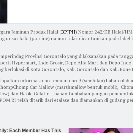
ggara Jaminan Produk Halal (
BPJPH
) Nomor 242/KB.Halal/HM.
 unsur babi (porcine) namun tidak dicantumkan pada label ke
perindag Provinsi Gorontalo yang dilaksanakan pada tanggal
erti Hypermart, Indo Grosir, Depo Alfa Mart dan Depo Indo Ma
ng berlokasi di Kota Gorontalo, Kab. Gorontalo dan Kab. Bone
dapatkan informasi dan temuan dari 9 (sembilan) bahan olah
u : ChompChomp Car Mallow (marshmallow bentuk mobil), Ch
 dan Hakiki Gelatin – bahan tambahan pangan pembentuk ge
 BPOM RI telah ditarik dari etalase dan diamankan di gudang