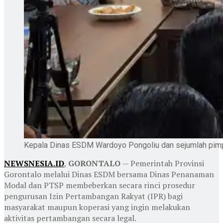
Kepala Dinas ESDM Wardoyo Pongoliu dan sejumlah pimp
NEWSNESIA.ID
,
GORONTALO
— Pemerintah Provinsi
Gorontalo melalui Dinas ESDM bersama Dinas Penanaman
Modal dan PTSP membeberkan secara rinci prosedur
pengurusan Izin Pertambangan Rakyat (IPR) bagi
masyarakat maupun koperasi yang ingin melakukan
aktivitas pertambangan secara legal.