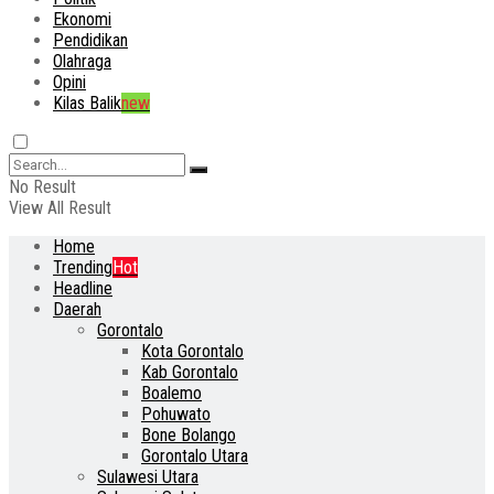
Ekonomi
Pendidikan
Olahraga
Opini
Kilas Balik
new
No Result
View All Result
Home
Trending
Hot
Headline
Daerah
Gorontalo
Kota Gorontalo
Kab Gorontalo
Boalemo
Pohuwato
Bone Bolango
Gorontalo Utara
Sulawesi Utara