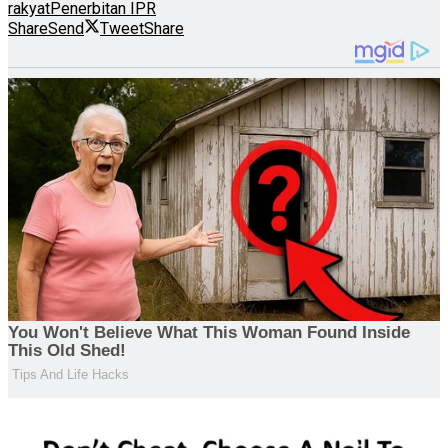
rakyat
Penerbitan IPR
Share
Send
Tweet
Share