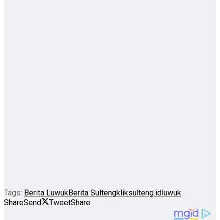
Tags:
Berita Luwuk
Berita Sulteng
kliksulteng.id
luwuk
Share
Send
Tweet
Share