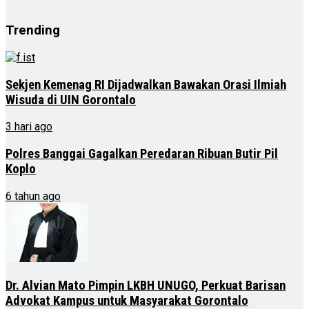
Trending
Sekjen Kemenag RI Dijadwalkan Bawakan Orasi Ilmiah
Wisuda di UIN Gorontalo
3 hari ago
Polres Banggai Gagalkan Peredaran Ribuan Butir Pil
Koplo
6 tahun ago
Dr. Alvian Mato Pimpin LKBH UNUGO, Perkuat Barisan
Advokat Kampus untuk Masyarakat Gorontalo