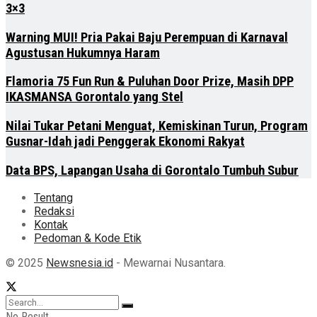
3×3
Warning MUI! Pria Pakai Baju Perempuan di Karnaval
Agustusan Hukumnya Haram
Flamoria 75 Fun Run & Puluhan Door Prize, Masih DPP
IKASMANSA Gorontalo yang Stel
Nilai Tukar Petani Menguat, Kemiskinan Turun, Program
Gusnar-Idah jadi Penggerak Ekonomi Rakyat
Data BPS, Lapangan Usaha di Gorontalo Tumbuh Subur
Tentang
Redaksi
Kontak
Pedoman & Kode Etik
© 2025
Newsnesia.id
- Mewarnai Nusantara.
No Result