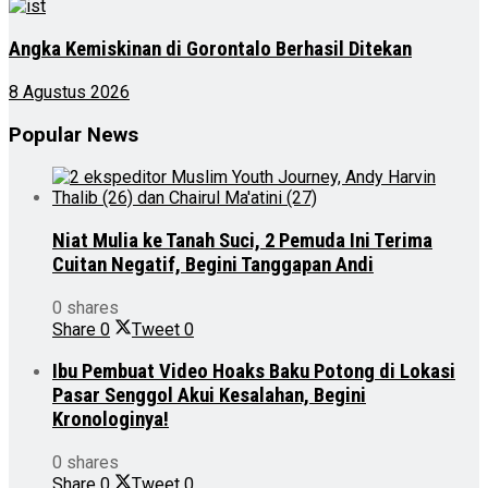
Angka Kemiskinan di Gorontalo Berhasil Ditekan
8 Agustus 2026
Popular News
Niat Mulia ke Tanah Suci, 2 Pemuda Ini Terima
Cuitan Negatif, Begini Tanggapan Andi
0 shares
Share
0
Tweet
0
Ibu Pembuat Video Hoaks Baku Potong di Lokasi
Pasar Senggol Akui Kesalahan, Begini
Kronologinya!
0 shares
Share
0
Tweet
0