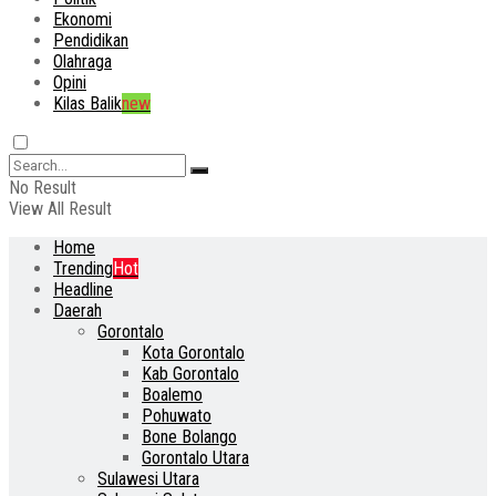
Ekonomi
Pendidikan
Olahraga
Opini
Kilas Balik
new
No Result
View All Result
Home
Trending
Hot
Headline
Daerah
Gorontalo
Kota Gorontalo
Kab Gorontalo
Boalemo
Pohuwato
Bone Bolango
Gorontalo Utara
Sulawesi Utara