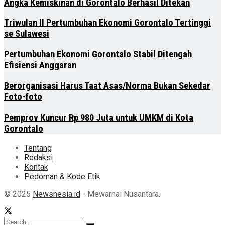
Angka Kemiskinan di Gorontalo Berhasil Ditekan
Triwulan II Pertumbuhan Ekonomi Gorontalo Tertinggi
se Sulawesi
Pertumbuhan Ekonomi Gorontalo Stabil Ditengah
Efisiensi Anggaran
Berorganisasi Harus Taat Asas/Norma Bukan Sekedar
Foto-foto
Pemprov Kuncur Rp 980 Juta untuk UMKM di Kota
Gorontalo
Tentang
Redaksi
Kontak
Pedoman & Kode Etik
© 2025
Newsnesia.id
- Mewarnai Nusantara.