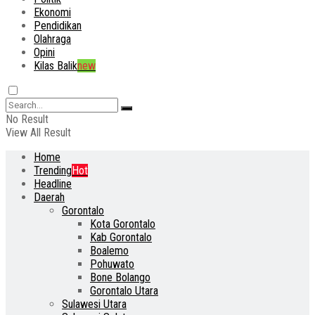
Ekonomi
Pendidikan
Olahraga
Opini
Kilas Balik
new
No Result
View All Result
Home
Trending
Hot
Headline
Daerah
Gorontalo
Kota Gorontalo
Kab Gorontalo
Boalemo
Pohuwato
Bone Bolango
Gorontalo Utara
Sulawesi Utara