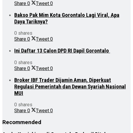
Share
0
Tweet
0
Bakso Pak Mim Kota Gorontalo Lagi Viral, Apa
Daya Tariknya?
0 shares
Share
0
Tweet
0
Ini Daftar 13 Calon DPD RI Dapil Gorontalo
0 shares
Share
0
Tweet
0
Broker IBF Trader Dijamin Aman, Diperkuat
Regulasi Pemerintah dan Dewan Syariah Nasional
MUI
0 shares
Share
0
Tweet
0
Recommended