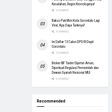
Kesalahan, Begini Kronologinya!
0 SHARES
Bakso Pak Mim Kota Gorontalo Lagi
Viral, Apa Daya Tariknya?
0 SHARES
Ini Daftar 13 Calon DPD RI Dapil
Gorontalo
0 SHARES
Broker IBF Trader Dijamin Aman,
Diperkuat Regulasi Pemerintah dan
Dewan Syariah Nasional MUI
0 SHARES
Recommended