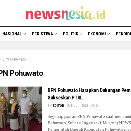
NASIONAL
PERISTIWA
POLITIK
EKONOMI
PENDID
BPN Pohuwato
PN Pohuwato
BPN Pohuwato Harapkan Dukungan Pem
Sukseskan PTSL
BY
EDITOR
8 Juni 2021
0
Segenap jajaran BPN Pohuwato saat menemu
Pohuwato, Suharsi Inggrisa (f. Mus/nn) NEW
Pemerintah Daerah Kabupaten Pohuwato me