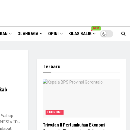
NEW
IKAN
OLAHRAGA
OPINI
KILAS BALIK
Terbaru
kab
EKONOMI
i Wabup
SNESIA.ID -
Triwulan II Pertumbuhan Ekonomi
ndapat