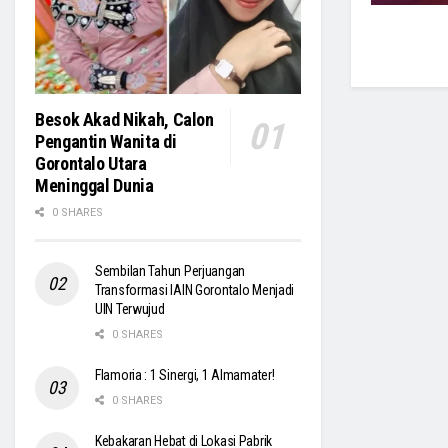
Besok Akad Nikah, Calon
Pengantin Wanita di
Gorontalo Utara
Meninggal Dunia
0 SHARES
Sembilan Tahun Perjuangan
Transformasi IAIN Gorontalo Menjadi
UIN Terwujud
0 SHARES
Flamoria : 1 Sinergi, 1 Almamater!
0 SHARES
Kebakaran Hebat di Lokasi Pabrik