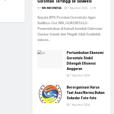
Gorontalo Tertinggi se Sulawesi
BY
NN INDONESIA
7 Agustus 2026
0
Kepala BPS Provinsi Gorontalo Agus
Sudibyo-f.ist NN, GORONTALO-
Pemerintahan di bawah kendali Gubernur
Gusnar Ismail dan Wagub Idah Syahidah
sukses...
Pertumbuhan Ekonomi
Gorontalo Stabil
Ditengah Efisiensi
Anggaran
7 Agustus 2026
Berorganisasi Harus
Taat Asas/Norma Bukan
Sekedar Foto-foto
7 Agustus 2026