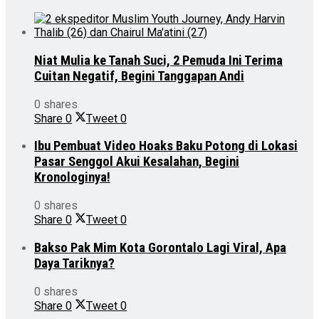
Niat Mulia ke Tanah Suci, 2 Pemuda Ini Terima
Cuitan Negatif, Begini Tanggapan Andi
0 shares
Share
0
Tweet
0
Ibu Pembuat Video Hoaks Baku Potong di Lokasi
Pasar Senggol Akui Kesalahan, Begini
Kronologinya!
0 shares
Share
0
Tweet
0
Bakso Pak Mim Kota Gorontalo Lagi Viral, Apa
Daya Tariknya?
0 shares
Share
0
Tweet
0