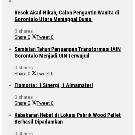
Besok Akad Nikah, Calon Pengantin Wanita di
Gorontalo Utara Meninggal Dunia
0 shares
Share
0
Tweet
0
Sembilan Tahun Perjuangan Transformasi IAIN
Gorontalo Menjadi UIN Terwujud
0 shares
Share
0
Tweet
0
Flamoria : 1 Sinergi, 1 Almamater!
0 shares
Share
0
Tweet
0
Kebakaran Hebat di Lokasi Pabrik Wood Pellet
Berhasil Dipadamkan
0 shares