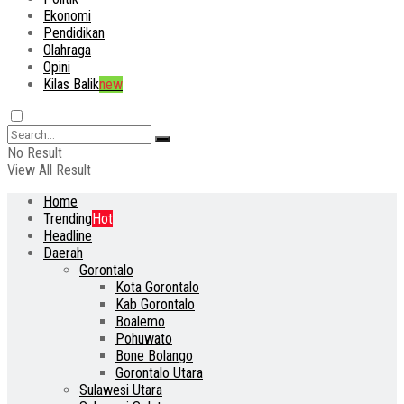
Ekonomi
Pendidikan
Olahraga
Opini
Kilas Balik
new
No Result
View All Result
Home
Trending
Hot
Headline
Daerah
Gorontalo
Kota Gorontalo
Kab Gorontalo
Boalemo
Pohuwato
Bone Bolango
Gorontalo Utara
Sulawesi Utara